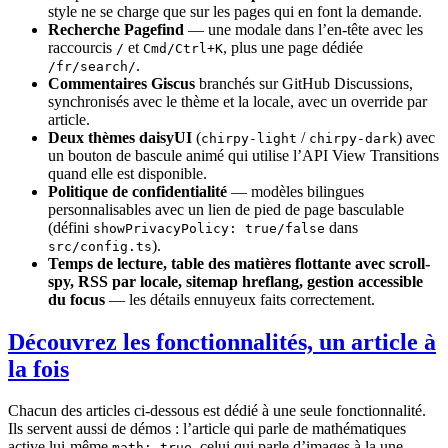
style ne se charge que sur les pages qui en font la demande.
Recherche Pagefind
— une modale dans l’en-tête avec les
raccourcis
et
, plus une page dédiée
/
Cmd/Ctrl+K
.
/fr/search/
Commentaires Giscus
branchés sur GitHub Discussions,
synchronisés avec le thème et la locale, avec un override par
article.
Deux thèmes daisyUI
(
/
) avec
chirpy-light
chirpy-dark
un bouton de bascule animé qui utilise l’API View Transitions
quand elle est disponible.
Politique de confidentialité
— modèles bilingues
personnalisables avec un lien de pied de page basculable
(défini
dans
showPrivacyPolicy: true/false
).
src/config.ts
Temps de lecture, table des matières flottante avec scroll-
spy, RSS par locale, sitemap hreflang, gestion accessible
du focus
— les détails ennuyeux faits correctement.
Découvrez les fonctionnalités, un article à
la fois
Chacun des articles ci-dessous est dédié à une seule fonctionnalité.
Ils servent aussi de démos : l’article qui parle de mathématiques
active lui-même
, celui qui parle d’images à la une
math: true