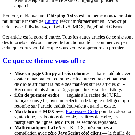
Rendu adaptatif du thème Astro Chirping sur plusieurs
appareils.
Bonjour, et bienvenue.
Chirping Astro
est un thème mono-template
multilingue inspiré de
Chirpy
, réécrit intégralement en TypeScript
strict, avec Tailwind v4, daisyUI v5, MDX, Pagefind et Giscus.
Cet article est la porte d’entrée. Tous les autres articles de ce site sont
des tutoriels ciblés sur une seule fonctionnalité — commencez par
celui qui correspond à ce que vous voulez apprendre en premier.
Ce que ce thème vous offre
Mise en page Chirpy à trois colonnes
— barre latérale avec
avatar et navigation, colonne de lecture centrale, et panneau
de droite affichant la table des matières sur les articles ou «
Récemment mis à jour / Tags populaires » sur les listings.
i18n de premier ordre
— anglais à la racine de l’URL,
français sous
, avec un sélecteur de langue intelligent qui
/fr
retombe sur l’article traduit équivalent quand il existe.
Markdown + MDX
avec
Expressive Code
pour la coloration
syntaxique, les boutons de copie, les titres de cadre, les
marqueurs de lignes, les diffs et les sections repliables.
Mathématiques LaTeX
via KaTeX, pré-rendues à la
compilation avec
zéro JavaScript côté client
— la feuille de