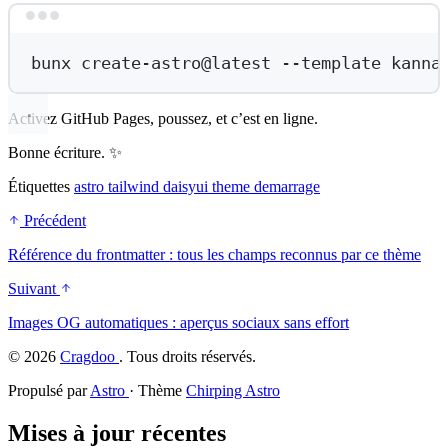
Terminal window
bunx
create-astro@latest
--template
kanna
Activez GitHub Pages, poussez, et c’est en ligne.
Bonne écriture. ✨
Étiquettes
astro
tailwind
daisyui
theme
demarrage
Précédent
Référence du frontmatter : tous les champs reconnus par ce thème
Suivant
Images OG automatiques : aperçus sociaux sans effort
©
2026
Cragdoo
. Tous droits réservés.
Propulsé par
Astro
· Thème
Chirping Astro
Mises à jour récentes