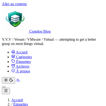
Aller au contenu
Cragdoo Blog
V.V.V / Veeam / VMware / Virtual — attempting to get a better
grasp on most things virtual.
Accueil
Catégories
Étiquettes
Archives
À propos
Accueil
/
Étiquettes