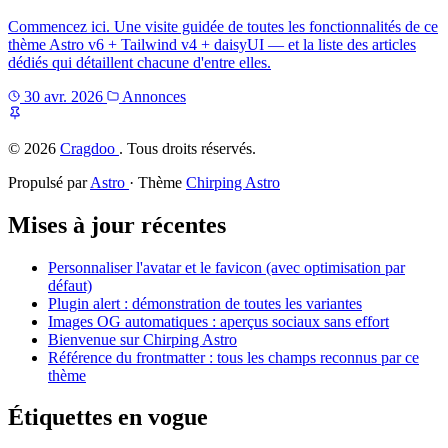
Commencez ici. Une visite guidée de toutes les fonctionnalités de ce
thème Astro v6 + Tailwind v4 + daisyUI — et la liste des articles
dédiés qui détaillent chacune d'entre elles.
30 avr. 2026
Annonces
©
2026
Cragdoo
. Tous droits réservés.
Propulsé par
Astro
· Thème
Chirping Astro
Mises à jour récentes
Personnaliser l'avatar et le favicon (avec optimisation par
défaut)
Plugin alert : démonstration de toutes les variantes
Images OG automatiques : aperçus sociaux sans effort
Bienvenue sur Chirping Astro
Référence du frontmatter : tous les champs reconnus par ce
thème
Étiquettes en vogue