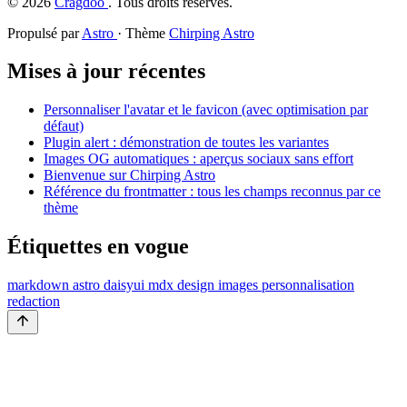
©
2026
Cragdoo
. Tous droits réservés.
Propulsé par
Astro
· Thème
Chirping Astro
Mises à jour récentes
Personnaliser l'avatar et le favicon (avec optimisation par
défaut)
Plugin alert : démonstration de toutes les variantes
Images OG automatiques : aperçus sociaux sans effort
Bienvenue sur Chirping Astro
Référence du frontmatter : tous les champs reconnus par ce
thème
Étiquettes en vogue
markdown
astro
daisyui
mdx
design
images
personnalisation
redaction