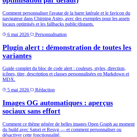
Comment personnaliser l'avatar de la barre latérale et le favicon du
navigateur dans Chirping Astro, avec des exemples pour les assets
locaux optimisés et les fallbacks public/distants.
6 mai 2026
Personnalisation
Plugin alert : démonstration de toutes les
variantes
Guide complet du bloc de code alert : couleurs, styles, direction,
icônes, titre, description et classes personnalisées en Markdown et
MDX.
5 mai 2026
Rédaction
Images OG automatiques : aperçus
sociaux sans effort
Comment ce thème génère de belles images Open Graph au moment
du build avec Satori et Resvg — et comment personnaliser ou
désactiver cette fonctionnalité.