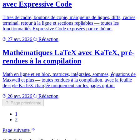
avec Expressive Code
Titres de cadre, boutons de copie, marqueurs de lignes, diffs, cadres
terminal, retour à la ligne et sections repliables — toutes les
fonctionnalités Expressive Code exposées par ce thème.
27 avr. 2026
Rédaction
Mathématiques LaTeX avec KaTeX, pré-
rendues à la compilation
Math en ligne et en bloc, matrices, intégrales, sommes, équations de
Maxwell et plus — toutes rendues à la compilation, avec la feuille
de style KaTeX chargée uniquement sur les pages opt-in.
26 avr. 2026
Rédaction
Page précédente
1
2
Page suivante