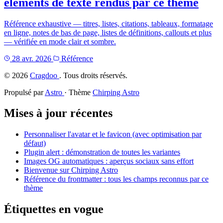
éléments de texte rendus par ce thème
Référence exhaustive — titres, listes, citations, tableaux, formatage
en ligne, notes de bas de page, listes de définitions, callouts et plus
— vérifiée en mode clair et sombre.
28 avr. 2026
Référence
©
2026
Cragdoo
. Tous droits réservés.
Propulsé par
Astro
· Thème
Chirping Astro
Mises à jour récentes
Personnaliser l'avatar et le favicon (avec optimisation par
défaut)
Plugin alert : démonstration de toutes les variantes
Images OG automatiques : aperçus sociaux sans effort
Bienvenue sur Chirping Astro
Référence du frontmatter : tous les champs reconnus par ce
thème
Étiquettes en vogue