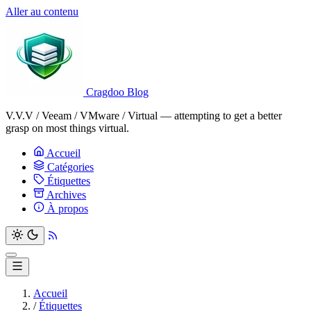
Aller au contenu
Cragdoo Blog
V.V.V / Veeam / VMware / Virtual — attempting to get a better
grasp on most things virtual.
Accueil
Catégories
Étiquettes
Archives
À propos
Accueil
/
Étiquettes