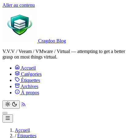
Aller au contenu
Cragdoo Blog
V.V.V / Veeam / VMware / Virtual — attempting to get a better
grasp on most things virtual.
Accueil
Catégories
Étiquettes
Archives
À propos
Accueil
/
Étiquettes