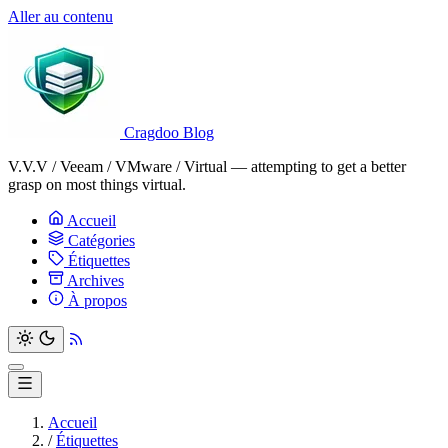
Aller au contenu
Cragdoo Blog
V.V.V / Veeam / VMware / Virtual — attempting to get a better
grasp on most things virtual.
Accueil
Catégories
Étiquettes
Archives
À propos
Accueil
/
Étiquettes