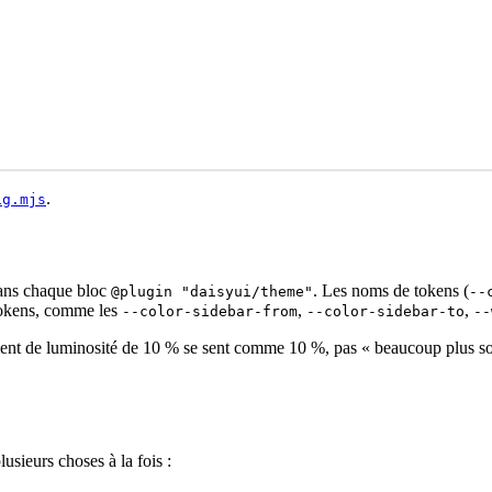
.
ig.mjs
ans chaque bloc
. Les noms de tokens (
@plugin "daisyui/theme"
--
tokens, comme les
,
,
--color-sidebar-from
--color-sidebar-to
--
e luminosité de 10 % se sent comme 10 %, pas « beaucoup plus sombre
plusieurs choses à la fois :