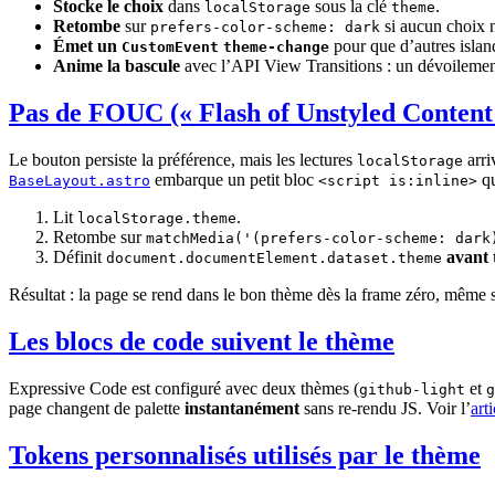
Stocke le choix
dans
sous la clé
.
localStorage
theme
Retombe
sur
si aucun choix n
prefers-color-scheme: dark
Émet un
pour que d’autres islan
CustomEvent
theme-change
Anime la bascule
avec l’API View Transitions : un dévoilement 
Pas de FOUC (« Flash of Unstyled Content
Le bouton persiste la préférence, mais les lectures
arri
localStorage
embarque un petit bloc
qu
BaseLayout.astro
<script is:inline>
Lit
.
localStorage.theme
Retombe sur
matchMedia('(prefers-color-scheme: dark
Définit
avant 
document.documentElement.dataset.theme
Résultat : la page se rend dans le bon thème dès la frame zéro, même s
Les blocs de code suivent le thème
Expressive Code est configuré avec deux thèmes (
et
github-light
g
page changent de palette
instantanément
sans re-rendu JS. Voir l’
art
Tokens personnalisés utilisés par le thème