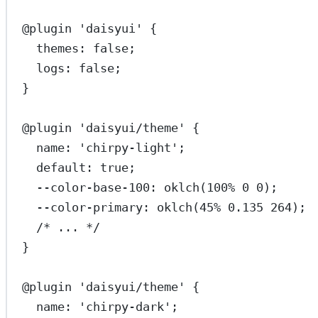
@plugin
 'daisyui' {
themes: false;
logs: false;
}
@plugin
 'daisyui/theme' {
name: '
chirpy-light
';
default: true;
--color-base-100: oklch(100% 0 0);
--color-primary: oklch(45% 0
.135
 264);
/* ... */
}
@plugin
 'daisyui/theme' {
name: '
chirpy-dark
';