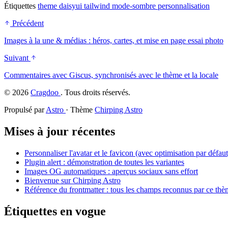
Étiquettes
theme
daisyui
tailwind
mode-sombre
personnalisation
Précédent
Images à la une & médias : héros, cartes, et mise en page essai photo
Suivant
Commentaires avec Giscus, synchronisés avec le thème et la locale
©
2026
Cragdoo
. Tous droits réservés.
Propulsé par
Astro
· Thème
Chirping Astro
Mises à jour récentes
Personnaliser l'avatar et le favicon (avec optimisation par défaut
Plugin alert : démonstration de toutes les variantes
Images OG automatiques : aperçus sociaux sans effort
Bienvenue sur Chirping Astro
Référence du frontmatter : tous les champs reconnus par ce th
Étiquettes en vogue