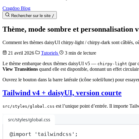
Cragdoo Blog
Rechercher sur le site
/
Thème, mode sombre et personnalisation vi
Comment les thèmes daisyUI chirpy-light / chirpy-dark sont câblés, o
21 avril 2026
Tutoriels
3 min de lecture
Le thème embarque deux thèmes daisyUI v5 —
(par 
chirpy-light
View Transitions
quand elle est disponible, donnant un effet circulai
Ouvrez le bouton dans la barre latérale (icône soleil/lune) pour essayer.
Tailwind v4 + daisyUI, version courte
est l’unique point d’entrée. Il importe Tai
src/styles/global.css
src/styles/global.css
@import
'tailwindcss'
;