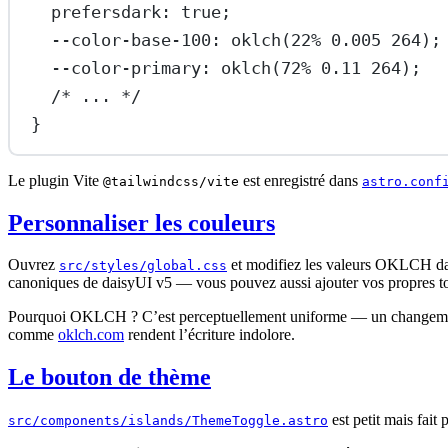
prefersdark: true;
--color-base-100: oklch(22% 0
.005
 264);
--color-primary: oklch(72% 0
.11
 264);
/* ... */
}
Le plugin Vite
est enregistré dans
@tailwindcss/vite
astro.conf
Personnaliser les couleurs
Ouvrez
et modifiez les valeurs OKLCH d
src/styles/global.css
canoniques de daisyUI v5 — vous pouvez aussi ajouter vos propres 
Pourquoi OKLCH ? C’est perceptuellement uniforme — un changement d
comme
oklch.com
rendent l’écriture indolore.
Le bouton de thème
est petit mais fait 
src/components/islands/ThemeToggle.astro