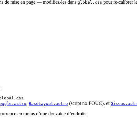
kens de mise en page — modifiez-les dans
pour re-calibrer 
global.css
:
.
global.css
,
(script no-FOUC), et
oggle.astro
BaseLayout.astro
Giscus.ast
urrence en moins d’une douzaine d’endroits.