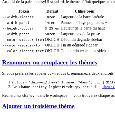
Au-delà de la palette daisyUI standard, le thème définit quelques to
Token
Défaut
Utilisé pour
Largeur de la barre latérale
--width-sidebar
18rem
Panneau « Tags populaires »
--width-panel
14rem
Hauteur de la barre du haut
--height-topbar
3.25rem
Largeur max de la prose
--width-prose
50rem
OKLCH
Début du dégradé sidebar
--color-sidebar-from
OKLCH
Fin du dégradé sidebar
--color-sidebar-to
OKLCH
Couleur du texte de la sidebar
--color-sidebar-text
Renommer ou remplacer les thèmes
Si vous préférez les appeler
et
, renommez à deux endroits 
dawn
dusk
dans
@plugin "daisyui/theme" { name: "dawn"; ... }
Les chaînes
et
dans
"chirpy-light"
"chirpy-dark"
ThemeT
Recherchez
dans le workspace — vous trouverez chaque occ
chirpy-
Ajouter un troisième thème