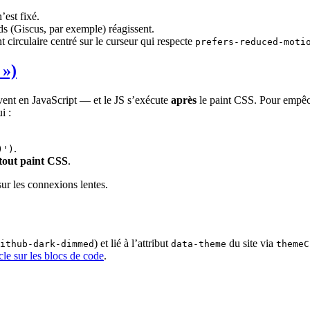
’est fixé.
ds (Giscus, par exemple) réagissent.
circulaire centré sur le curseur qui respecte
prefers-reduced-moti
 »)
vent en JavaScript — et le JS s’exécute
après
le paint CSS. Pour empêc
i :
.
)')
tout paint CSS
.
ur les connexions lentes.
) et lié à l’attribut
du site via
ithub-dark-dimmed
data-theme
themeC
icle sur les blocs de code
.