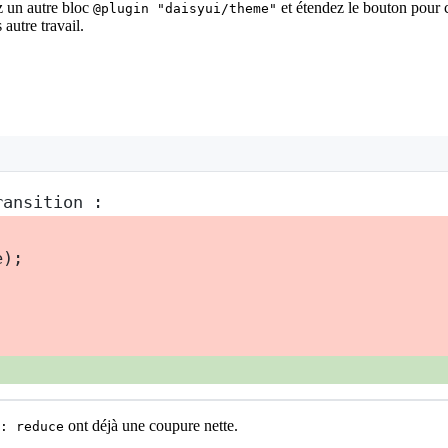
z un autre bloc
et étendez le bouton pour 
@plugin "daisyui/theme"
autre travail.
ransition :
e);
ont déjà une coupure nette.
: reduce