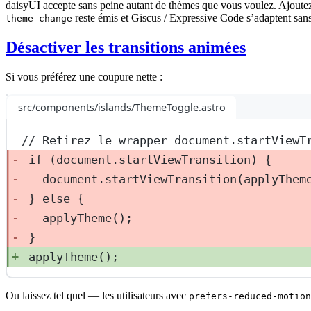
daisyUI accepte sans peine autant de thèmes que vous voulez. Ajoute
reste émis et Giscus / Expressive Code s’adaptent sans 
theme-change
Désactiver les transitions animées
Si vous préférez une coupure nette :
src/components/islands/ThemeToggle.astro
// Retirez le wrapper document.startViewT
if (document.startViewTransition) {
document.startViewTransition(applyThem
} else {
applyTheme();
}
applyTheme();
Ou laissez tel quel — les utilisateurs avec
prefers-reduced-motion